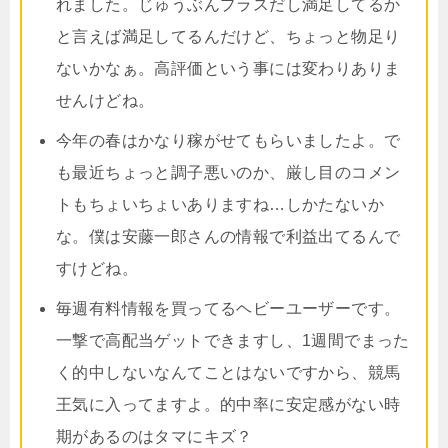
れました。じゅうぶんプラスだし満足してるか
と言えば満足してるんだけど、ちょっと物足り
ないかなぁ。高評価という事には変わりありま
せんけどね。
今年の春はかなり稼がせてもらいましたよ。で
も最近ちょっと調子悪いのか、厳し目のコメン
トもちょいちょいありますね…しかたないか
な。僕は安藤一郎さんの情報で利益出てるんで
すけどね。
毎週有料情報を買ってるヘビーユーザーです。
一撃で高配当ゲットできますし、1週間でまった
く的中しないなんてことはないですから、競馬
王気に入ってますよ。的中率に安定感がない時
期があるのはタマにキズ？