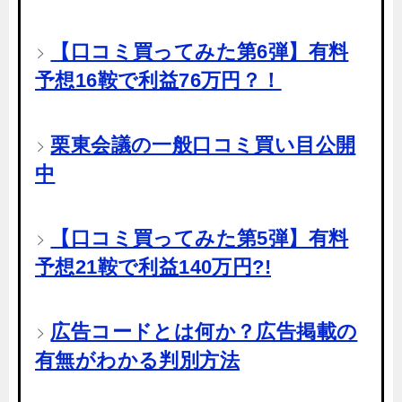
【口コミ買ってみた第6弾】有料
予想16鞍で利益76万円？！
栗東会議の一般口コミ買い目公開
中
【口コミ買ってみた第5弾】有料
予想21鞍で利益140万円?!
広告コードとは何か？広告掲載の
有無がわかる判別方法