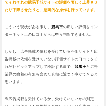
てそれぞれの競馬予想サイトの評価を著しく上昇させ
たり下降させたりと、意図的な操作を行っています。
こういう現状がある限り、
競馬王
の正しい評価をイン
ターネット上の口コミからは中々判断できません。
しかし、広告掲載の依頼を受けている評価サイトと広
告掲載の依頼を受けていない評価サイトの口コミをそ
れぞれピックアップして検証する事で、
競馬王
と広告
業界の癒着の有無も含めた真相に近づく事ができると
思います。
※広告掲載を受けているか、受けていないかの判定