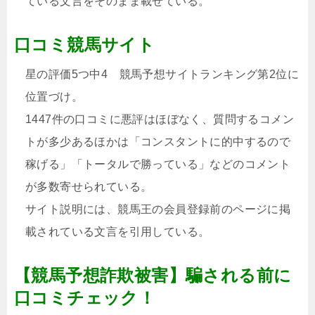
ている文言をそのまま載せている。
口コミ競馬サイト
星の評価5つ中4 競馬予想サイトランキング第2位に
位置づけ。
1447件の口コミに悪評はほぼなく、質問するコメン
トが多少あるほかは「コンスタントに的中するので
稼げる」「トータルで勝っている」などのコメント
が多数寄せられている。
サイト説明には、競馬王の会員登録前のページに掲
載されている文言を引用している。
【競馬予想詐欺被害】騙される前に
口コミチェック！