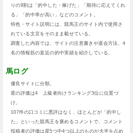
りの9割は「的中した・稼げた」「期待に応えてくれ
る」「的中率が高い」などのコメント。
特色・サイト説明には、競馬王のサイト内で使用さ
れている文言をそのまま載せている。
調査した内容では、サイトの注意書きや退会方法、4
名の情報筋の直近の的中実績を紹介している。
馬ログ
優良サイトに分類。
星の評価は4 上級者向けランキング3位に位置づ
け。
107件の口コミに悪評はなく、ほとんどが「的中し
た」といった競馬王を褒めるコメントで、コメント
投稿者の評価は星5つ中4つ以上のものが大半を占め