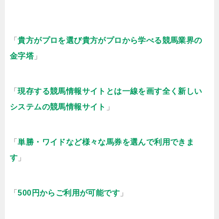
「
貴方がプロを選び貴方がプロから学べる競馬業界の
金字塔
」
「
現存する競馬情報サイトとは一線を画す全く新しい
システムの競馬情報サイト
」
「
単勝・ワイドなど様々な馬券を選んで利用できま
す
」
「
500円からご利用が可能です
」