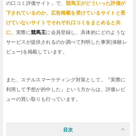
の口コミ評価サイト」で、
競馬王がどういった評価が
下されているのか、広告掲載を受けているサイトと受
けていないサイトでそれぞれ口コミをまとめると共
に、
実際に
競馬王
に会員登録し、具体的にどのような
サービスが提供されるのか調べて判明した事実(体験レ
ビュー)を掲載しています。
また、ステルスマーケティング対策として、『実際に
利用して予想が的中した』という方からは、評価レビ
ューの買い取りも行っています。
目次