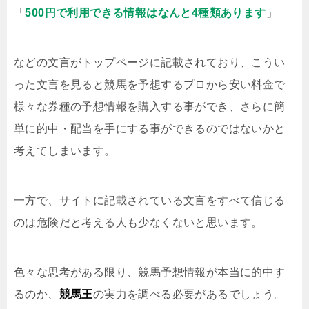
「
500円で利用できる情報はなんと4種類あります
」
などの文言がトップページに記載されており、こうい
った文言を見ると競馬を予想するプロから安い料金で
様々な券種の予想情報を購入する事ができ、さらに簡
単に的中・配当を手にする事ができるのではないかと
考えてしまいます。
一方で、サイトに記載されている文言をすべて信じる
のは危険だと考える人も少なくないと思います。
色々な思考がある限り、競馬予想情報が本当に的中す
るのか、
競馬王
の実力を調べる必要があるでしょう。