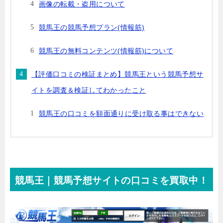
画像の転載・盗用について
競馬王の競馬予想プラン(情報筋)
競馬王の無料コンテンツ(情報筋)について
【評価口コミの検証まとめ】競馬王という競馬予想サ
イトを調査＆検証してわかったこと
競馬王の口コミを額面通りに受け取る事はできない
競馬王｜競馬予想サイトの口コミを買取中！