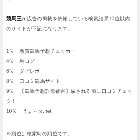
競馬王
が広告の掲載を依頼している検索結果10位以内
のサイトが下記になります。
1位 悪質競馬予想チェッカー
4位 馬ログ
6位 ダビレポ
8位 口コミ競馬サイト
9位 【競馬予想詐欺被害】騙される前に口コミチェッ
ク！
10位 うまネタ.net
※順位は検索時の順位です。