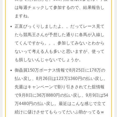
は毎週チェックして参加するので、結果報告し
ますね。
正直びっくりしましたよ。。だってレース見て
たら競馬王さんが予想した通りに各馬が入線し
てくんですから。。。参加してみないとわから
ないって考える人も多いと思いますが、使って
も損しないんじゃないでしょうか。
御贔屓150万ボーナス情報で8月25日に178万の
払い戻し、8月26日は123万1360円の払い戻し。
先週はキャンペーンで割り引きされてた舘情報
で9月8日に36万8880円の払い戻し、9月9日は54
万4480円の払い戻し。最近はこんな感じで立て
続けに儲けさせてもらってだいぶ助かってるｗ