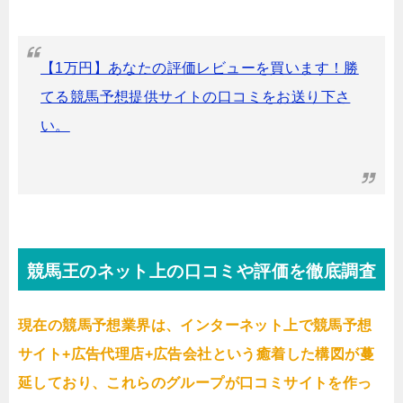
【1万円】あなたの評価レビューを買います！勝
てる競馬予想提供サイトの口コミをお送り下さ
い。
競馬王のネット上の口コミや評価を徹底調査
現在の競馬予想業界は、インターネット上で競馬予想
サイト+広告代理店+広告会社という癒着した構図が蔓
延しており、これらのグループが口コミサイトを作っ