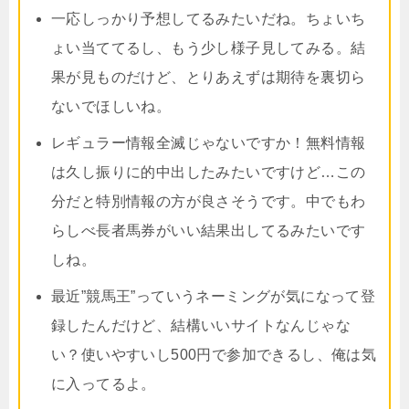
一応しっかり予想してるみたいだね。ちょいち
ょい当ててるし、もう少し様子見してみる。結
果が見ものだけど、とりあえずは期待を裏切ら
ないでほしいね。
レギュラー情報全滅じゃないですか！無料情報
は久し振りに的中出したみたいですけど…この
分だと特別情報の方が良さそうです。中でもわ
らしべ長者馬券がいい結果出してるみたいです
しね。
最近”競馬王”っていうネーミングが気になって登
録したんだけど、結構いいサイトなんじゃな
い？使いやすいし500円で参加できるし、俺は気
に入ってるよ。