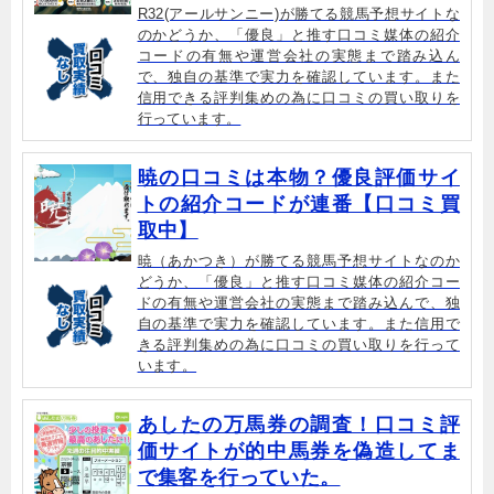
R32(アールサンニー)が勝てる競馬予想サイトな
のかどうか、「優良」と推す口コミ媒体の紹介
コードの有無や運営会社の実態まで踏み込ん
で、独自の基準で実力を確認しています。また
信用できる評判集めの為に口コミの買い取りを
行っています。
暁の口コミは本物？優良評価サイ
トの紹介コードが連番【口コミ買
取中】
暁（あかつき）が勝てる競馬予想サイトなのか
どうか、「優良」と推す口コミ媒体の紹介コー
ドの有無や運営会社の実態まで踏み込んで、独
自の基準で実力を確認しています。また信用で
きる評判集めの為に口コミの買い取りを行って
います。
あしたの万馬券の調査！口コミ評
価サイトが的中馬券を偽造してま
で集客を行っていた。