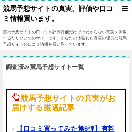
競馬予想サイトの真実。評価や口コ
ミ情報買います。
競馬予想サイトの口コミや評判評価だけではわからない真実を掲載
するただひとつのサイトです。あなたの体験した真実の優良な競馬
予想サイトの口コミ情報を買い取っています。
調査済み競馬予想サイト一覧
競馬予想サイトの真実がお
届けする厳選記事
【口コミ買ってみた第6弾】有料