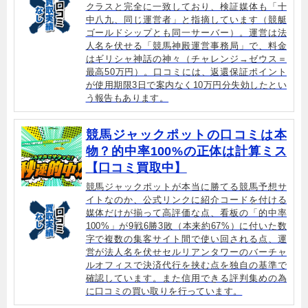
クラスと完全に一致しており、検証媒体も「十
中八九、同じ運営者」と指摘しています（競艇
ゴールドシップとも同一サーバー）。運営は法
人名を伏せる「競馬神殿運営事務局」で、料金
はギリシャ神話の神々（チャレンジ→ゼウス＝
最高50万円）。口コミには、返還保証ポイント
が使用期限3日で案内なく10万円分失効したとい
う報告もあります。
競馬ジャックポットの口コミは本
物？的中率100%の正体は計算ミス
【口コミ買取中】
競馬ジャックポットが本当に勝てる競馬予想サ
イトなのか、公式リンクに紹介コードを付ける
媒体だけが揃って高評価な点、看板の「的中率
100%」が9戦6勝3敗（本来約67%）に付いた数
字で複数の集客サイト間で使い回される点、運
営が法人名を伏せセルリアンタワーのバーチャ
ルオフィスで決済代行を挟む点を独自の基準で
確認しています。また信用できる評判集めの為
に口コミの買い取りを行っています。