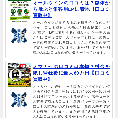
オールウインの口コミは？媒体か
ら飛ぶと集客用LPに着地【口コミ
買取中】
オールウインが勝てる競馬予想サイトなのかど
うか、口コミ媒体から飛ぶと検索結果とは別
の“集客用LP”に着地する仕組みや、的中率の高
さと回収率（収支）のギャップを軸に、広告コ
ードの有無で割れる口コミも含めて独自の基準
で実力を確認しています。また信用できる評判
集めの為に口コミの買い取りを行っています。
オマカセの口コミは本物？料金を
隠し登録後に最大60万円【口コミ
買取中】
オマカセ（お任せ）を名乗るこのサイトが、特
商法で料金を隠し登録後に1万7,800円〜60万円
の11段階プランを提示する構造や、広告コード
の有無で割れる口コミ、運営グループの一致・
口コミの時系列の矛盾を軸に、独自の基準で実
力を確認しています。また信用できる評判集め
の為に口コミの買い取りを行っています。