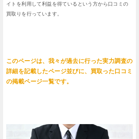
イトを利用して利益を得ているという方から口コミの
買取りを行っています。
このページは、我々が過去に行った実力調査の
詳細を記載したページ並びに、買取った口コミ
の掲載ページ一覧です。