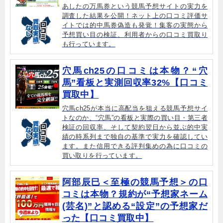
あしたの万馬券という競馬予想サイトの実力を
調査した結果を公開！ネット上の口コミ評価サ
イトでは的中馬券偽造も発覚！集客の実態から
予想買い目の検証、利用者からの口コミ買取り
も行っています。
穴馬ch25の口コミは本物？“穴
馬”看板と実測回収率32%【口コミ
買取中】
穴馬ch25が本当に高配当を狙える競馬予想サイ
トなのか、“穴馬”の看板と実際の買い目・第三者
検証の回収率、そして契約翌日から並ぶ的中実
績の時系列まで独自の基準で実力を確認してい
ます。また信用できる評判集めの為に口コミの
買い取りを行っています。
阿部辰巳＜至極の競馬予想＞の口
コミは本物？規約が“予想家ネーム
(芸名)”と認める“設定”の予想家だ
った【口コミ買取中】