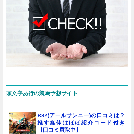
頭文字あ行の競馬予想サイト
R32(アールサンニー)の口コミは？
推す媒体はほぼ紹介コード付き
【口コミ買取中】