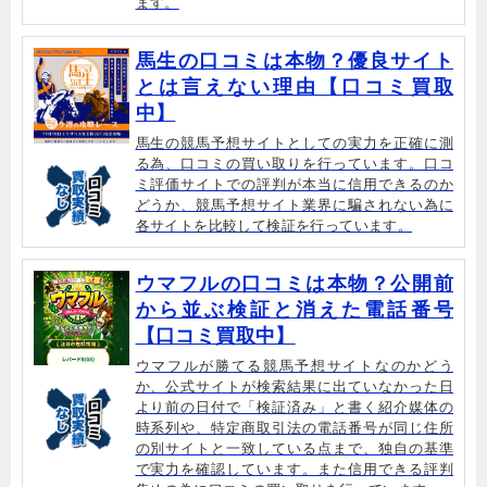
ます。
馬生の口コミは本物？優良サイト
とは言えない理由【口コミ買取
中】
馬生の競馬予想サイトとしての実力を正確に測
る為、口コミの買い取りを行っています。口コ
ミ評価サイトでの評判が本当に信用できるのか
どうか、競馬予想サイト業界に騙されない為に
各サイトを比較して検証を行っています。
ウマフルの口コミは本物？公開前
から並ぶ検証と消えた電話番号
【口コミ買取中】
ウマフルが勝てる競馬予想サイトなのかどう
か、公式サイトが検索結果に出ていなかった日
より前の日付で「検証済み」と書く紹介媒体の
時系列や、特定商取引法の電話番号が同じ住所
の別サイトと一致している点まで、独自の基準
で実力を確認しています。また信用できる評判