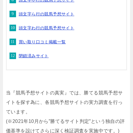
頭文字や行の競馬予想サイト
頭文字ら行の競馬予想サイト
頭文字わ行の競馬予想サイト
買い取り口コミ掲載一覧
閉鎖済みサイト
当『競馬予想サイトの真実』では、勝てる競馬予想サ
イトを探す為に、各競馬予想サイトの実力調査を行っ
ています。
(※2021年10月から”勝てるサイト判定”という独自の評
価基準を設けてさらに深く検証調査を実施中です。)