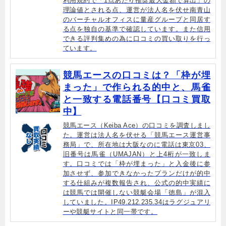
利用規約で「1点あたり推奨最大金額で算出」の
理論値とされる点、運営が法人名を伏せ南青山
のバーチャルオフィスに量産グループと同居す
る点を独自の基準で確認しています。また信用
できる評判集めの為に口コミの買い取りを行っ
ています。
競馬エースの口コミは？「枠が埋
まった」で作られる的中と、馬雀
と一致する電話番号【口コミ買取
中】
競馬エース（Keiba Ace）の口コミを調査しまし
た。運営は法人名を伏せる「競馬エース運営事
務局」で、所在地は大阪なのに電話は東京03、
旧番号は馬雀（UMAJAN）と上4桁が一致しま
す。口コミでは「枠が埋まった」と入金後に参
加させず、参加できなかったプランだけが的中
する仕組みが複数報告され、公式の的中実績に
は競馬では開催しない競艇会場「徳島」が混入
していました。IP49.212.235.34はラグジュアリ
ーや競艇サイトと同一帯です。