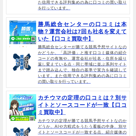
た信用できる評判集めの為に口コミの買い取り
を行っています。
勝馬総合センターの口コミは本
物？運営会社は7回も社名を変えて
いた【口コミ買取中】
勝馬総合センターが勝てる競馬予想サイトなの
かどうか、「高評価」と推す口コミ媒体の紹介
コードの有無や、運営会社が社名・住所を繰り
返し変えている点・同じ帯域に並ぶ系列サイト
まで踏み込んで、独自の基準で実力を確認して
います。また信用できる評判集めの為に口コミ
の買い取りを行っています。
カチウマの定理の口コミは？別サ
イトとソースコードが一致【口コ
ミ買取中】
カチウマの定理が勝てる競馬予想サイトなのか
どうか、AIや方程式をうたう看板の中身、別サ
イトとソースコードが一致する点、紹介媒体の