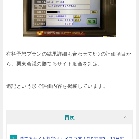
有料予想プランの結果詳細も合わせて6つの評価項目か
ら、栗東会議の勝てるサイト度合を判定。
追記という形で評価内容を掲載しています。
目次
勝てるサイト判定はハイスコア！(2022年3月17日追