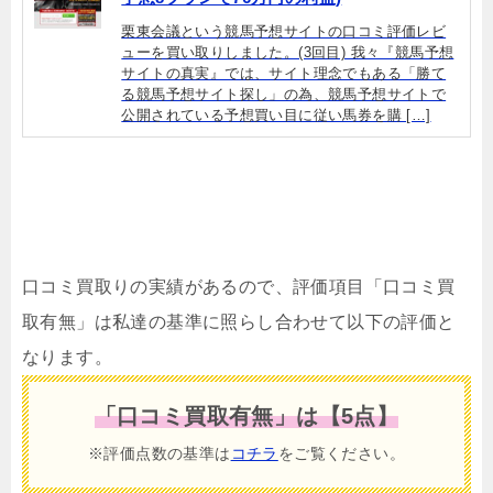
栗東会議という競馬予想サイトの口コミ評価レビ
ューを買い取りしました。(3回目) 我々『競馬予想
サイトの真実』では、サイト理念でもある「勝て
る競馬予想サイト探し」の為、競馬予想サイトで
公開されている予想買い目に従い馬券を購 […]
口コミ買取りの実績があるので、評価項目「口コミ買
取有無」は私達の基準に照らし合わせて以下の評価と
なります。
「口コミ買取有無」は【5点】
※評価点数の基準は
コチラ
をご覧ください。