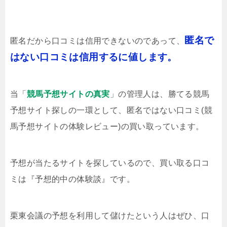
匿名で
匿名だから口コミは信用できないのであって、
はない口コミは信用するに値します。
当「
競馬予想サイトの真実
」の管理人は、勝てる競馬
予想サイト探しの一環として、匿名ではない口コミ(競
馬予想サイトの体験レビュー)の買い取っています。
予想が当たるサイトを探しているので、買い取る口コ
ミは『予想的中の体験談』です。
栗東会議の予想を利用して儲けたという人はぜひ、口