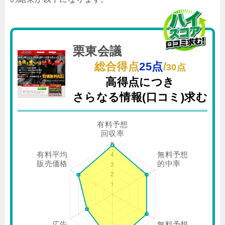
栗東会議
総合得点
25点
/
30点
高得点につき
さらなる情報(口コミ)求む