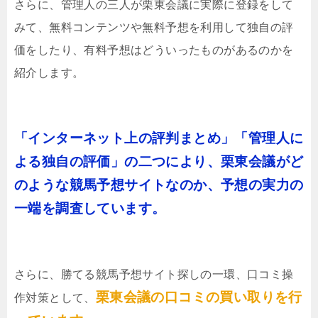
さらに、管理人の三人が栗東会議に実際に登録をして
みて、無料コンテンツや無料予想を利用して独自の評
価をしたり、有料予想はどういったものがあるのかを
紹介します。
「インターネット上の評判まとめ」「管理人に
よる独自の評価」の二つにより、栗東会議がど
のような競馬予想サイトなのか、予想の実力の
一端を調査しています。
さらに、勝てる競馬予想サイト探しの一環、口コミ操
栗東会議の口コミの買い取りを行
作対策として、