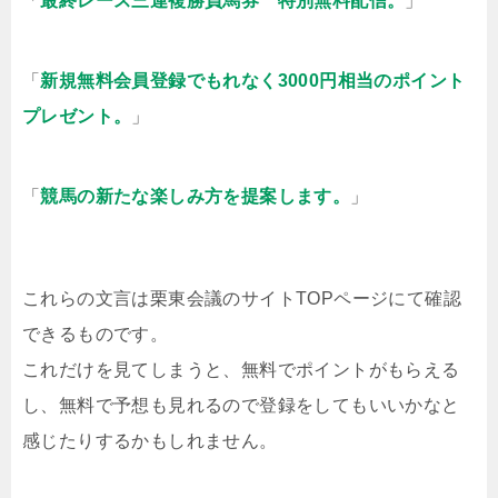
「
最終レース三連複勝負馬券 特別無料配信。
」
「
新規無料会員登録でもれなく3000円相当のポイント
プレゼント。
」
「
競馬の新たな楽しみ方を提案します。
」
これらの文言は栗東会議のサイトTOPページにて確認
できるものです。
これだけを見てしまうと、無料でポイントがもらえる
し、無料で予想も見れるので登録をしてもいいかなと
感じたりするかもしれません。