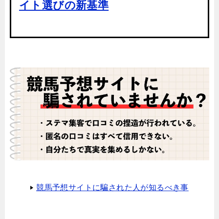
イト選びの新基準
競馬予想サイトに騙された人が知るべき事