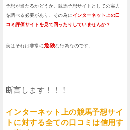
予想が当たるかどうか、競馬予想サイトとしての実力
を調べる必要があり、その為に
インターネット上の口
コミ評価サイトを見て回ったりしていませんか？
危険
実はそれは非常に
な行為なのです。
断言します！！！
インターネット上の競馬予想サイ
トに対する全ての口コミは信用す