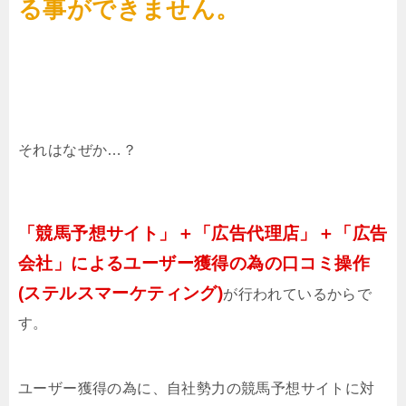
る事ができません。
それはなぜか…？
「競馬予想サイト」＋「広告代理店」＋「広告
会社」によるユーザー獲得の為の口コミ操作
(ステルスマーケティング)
が行われているからで
す。
ユーザー獲得の為に、自社勢力の競馬予想サイトに対