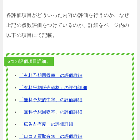
各評価項目がどういった内容の評価を行うのか、なぜ
上記の点数評価をつけているのか、詳細をページ内の
以下の項目にて記載。
6つの評価項目詳細。
「有料予想回収率」の評価詳細
「有料平均販売価格」の評価詳細
「無料予想的中率」の評価詳細
「無料予想回収率」の評価詳細
「広告占有度」の評価詳細
「口コミ買取有無」の評価詳細