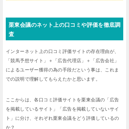
栗東会議のネット上の口コミや評価を徹底調
査
インターネット上の口コミ評価サイトの存在理由が、
「競馬予想サイト」＋「広告代理店」＋「広告会社」
によるユーザー獲得の為の手段だという事は、これま
での説明で理解してもらえたかと思います。
ここからは、各口コミ評価サイトを栗東会議の「広告
を掲載しているサイト」「広告を掲載していないサイ
ト」に分け、それぞれ栗東会議をどう評価しているの
か？