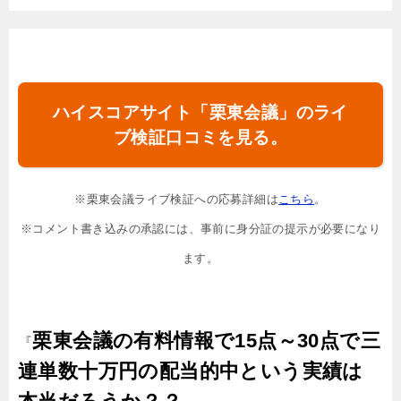
ハイスコアサイト「栗東会議」のライ
ブ検証口コミを見る。
※栗東会議ライブ検証への応募詳細は
こちら
。
※コメント書き込みの承認には、事前に身分証の提示が必要になり
ます。
栗東会議の有料情報で15点～30点で三
『
連単数十万円の配当的中という実績は