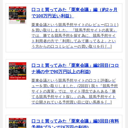
口コミ買ってみた「栗東会議」編（約2ヶ月
で100万円近い利益）
栗東会議という競馬予想サイトのレビュー(口コミ)
を買い取りしました。 『競馬予想サイトの真実』
では、勝てる競馬予想を探す為に、競馬予想サイ
ト利用者の方で「利用してみて勝ってるよ」とい
う方からの口コミレビューの買い取りを行 […]
口コミ買ってみた「栗東会議」編2回目(コロ
ナ禍の中で90万円以上の利益)
栗東会議という競馬予想サイトの口コミ評価レビ
ューを買い取りしました。(2回目) 我々『競馬予想
サイトの真実』では、サイト理念であもある「勝
てる競馬予想サイト探し」の為、競馬予想サイト
で公開されている予想買い目に従い馬券を […]
口コミ買ってみた「栗東会議」編3回目(有料
予想8プランで76万円の利益)