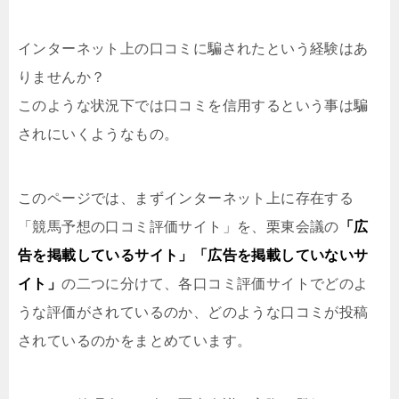
インターネット上の口コミに騙されたという経験はあ
りませんか？
このような状況下では口コミを信用するという事は騙
されにいくようなもの。
このページでは、まずインターネット上に存在する
「競馬予想の口コミ評価サイト」を、栗東会議の
「広
告を掲載しているサイト」「広告を掲載していないサ
イト」
の二つに分けて、各口コミ評価サイトでどのよ
うな評価がされているのか、どのような口コミが投稿
されているのかをまとめています。