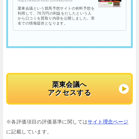
https://keiba-truth.com/kk0006/
栗東会議という競馬予想サイトの有料予想を
利用して、76万円の利益をだしたという人
から口コミを買取り内容を公開しました。実
名での情報提供となります。
栗東会議へ
アクセスする
※各評価項目の評価基準に関しては
サイト理念ページ
に記載しています。