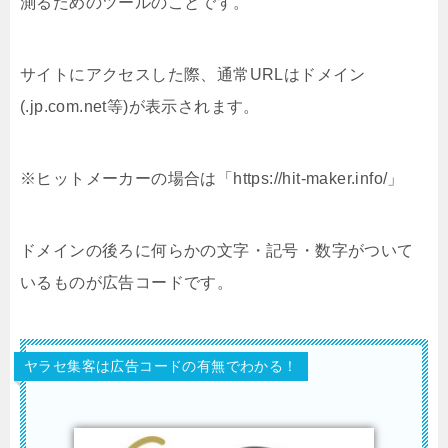
測るためのツールのことです。
サイトにアクセスした際、通常URLはドメイン
(.jp.com.net等)が表示されます。
※ヒットメーカーの場合は「https://hit-maker.info/」
ドメインの後ろに何らかの文字・記号・数字がついて
いるものが広告コードです。
ヤラセ集客は広告コードの有無でわかる！