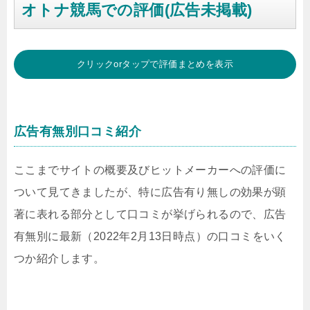
オトナ競馬での評価(広告未掲載)
クリックorタップで評価まとめを表示
広告有無別口コミ紹介
ここまでサイトの概要及びヒットメーカーへの評価に
ついて見てきましたが、特に広告有り無しの効果が顕
著に表れる部分として口コミが挙げられるので、広告
有無別に最新（2022年2月13日時点）の口コミをいく
つか紹介します。