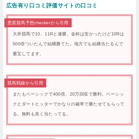
広告有り口コミ評価サイトの口コミ
悪質競馬予想checkerから引用
大井競馬で10、11Rと連勝。金杯は安かったけど10Rは
500倍ついたんで結構勝てた。地方でも結構当たるんで
重宝してます。
競馬戦線から引用
またもベーシックで400倍、20万回収で勝利。ベーシッ
クとダートヒッターでかなりの確率で勝たせてもらって
る。無料も良く当たってる。