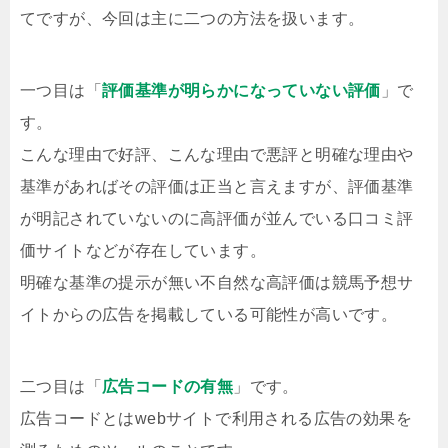
てですが、今回は主に二つの方法を扱います。
一つ目は「
評価基準が明らかになっていない評価
」で
す。
こんな理由で好評、こんな理由で悪評と明確な理由や
基準があればその評価は正当と言えますが、評価基準
が明記されていないのに高評価が並んでいる口コミ評
価サイトなどが存在しています。
明確な基準の提示が無い不自然な高評価は競馬予想サ
イトからの広告を掲載している可能性が高いです。
二つ目は「
広告コードの有無
」です。
広告コードとはwebサイトで利用される広告の効果を