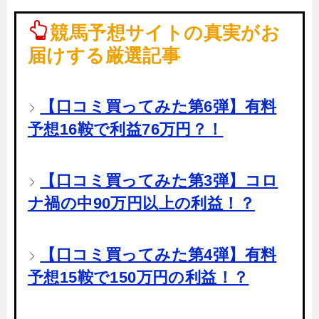
競馬予想サイトの真実がお
届けする厳選記事
【口コミ買ってみた第6弾】有料
予想16鞍で利益76万円？！
【口コミ買ってみた第3弾】コロ
ナ禍の中90万円以上の利益！？
【口コミ買ってみた第4弾】有料
予想15鞍で150万円の利益！？