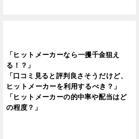
「ヒットメーカーなら一攫千金狙え
る！？」
「口コミ見ると評判良さそうだけど、
ヒットメーカーを利用するべき？」
「ヒットメーカーの的中率や配当はど
の程度？」