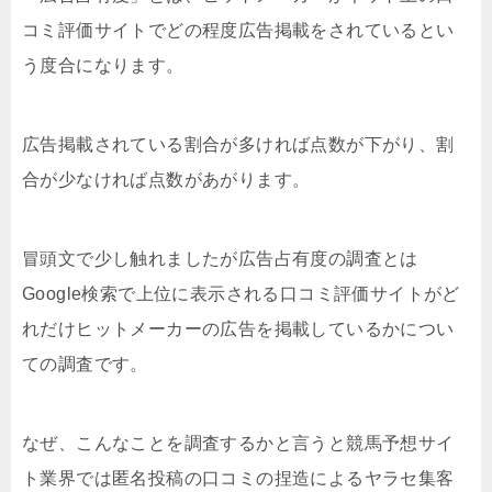
コミ評価サイトでどの程度広告掲載をされているとい
う度合になります。
広告掲載されている割合が多ければ点数が下がり、割
合が少なければ点数があがります。
冒頭文で少し触れましたが広告占有度の調査とは
Google検索で上位に表示される口コミ評価サイトがど
れだけヒットメーカーの広告を掲載しているかについ
ての調査です。
なぜ、こんなことを調査するかと言うと競馬予想サイ
ト業界では匿名投稿の口コミの捏造によるヤラセ集客