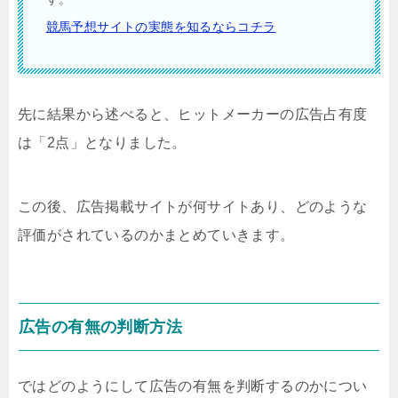
競馬予想サイトの実態を知るならコチラ
先に結果から述べると、ヒットメーカーの広告占有度
は「2点」となりました。
この後、広告掲載サイトが何サイトあり、どのような
評価がされているのかまとめていきます。
広告の有無の判断方法
ではどのようにして広告の有無を判断するのかについ