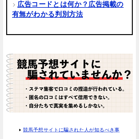
広告コードとは何か？広告掲載の
有無がわかる判別方法
競馬予想サイトに騙された人が知るべき事