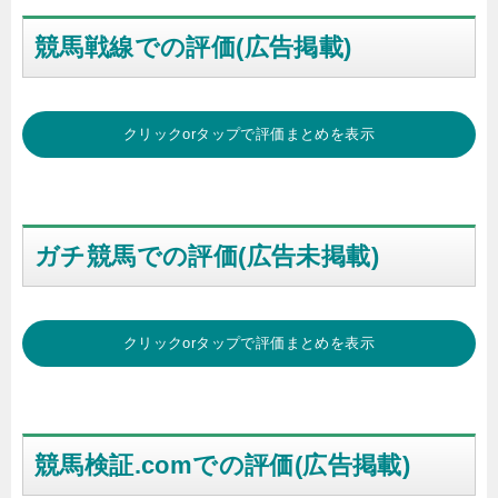
競馬戦線での評価(広告掲載)
クリックorタップで評価まとめを表示
ガチ競馬での評価(広告未掲載)
クリックorタップで評価まとめを表示
競馬検証.comでの評価(広告掲載)