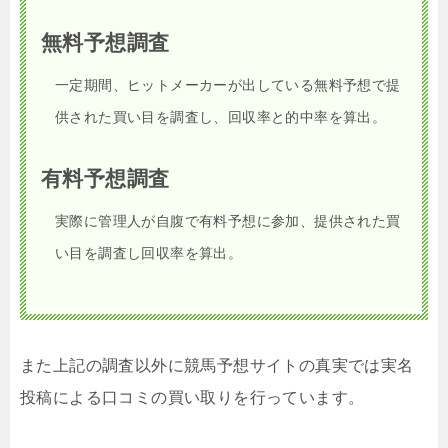
無料予想調査
一定期間、ヒットメーカーが出している無料予想で提
供された買い目を調査し、回収率と的中率を算出。
有料予想調査
実際に管理人が自腹で有料予想に参加、提供された買
い目を調査し回収率を算出。
また上記の調査以外に競馬予想サイトの真実では実名
投稿による口コミの買い取りを行っています。