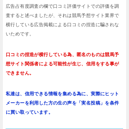
広告占有度調査の欄で口コミ評価サイトでの評価を調
査すると述べましたが、それは競馬予想サイト業界で
横行している広告掲載による口コミの捏造に騙されな
いためです。
口コミの捏造が横行している為、匿名のものは競馬予
想サイト関係者による可能性が生じ、信用をする事が
できません。
私達は、信用できる情報を集める為に、実際にヒット
メーカーを利用した方の生の声を「実名投稿」を条件
に買い取っています。