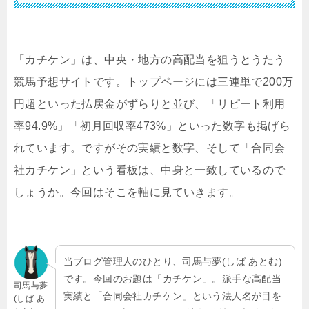
「カチケン」は、中央・地方の高配当を狙うとうたう
競馬予想サイトです。トップページには三連単で200万
円超といった払戻金がずらりと並び、「リピート利用
率94.9%」「初月回収率473%」といった数字も掲げら
れています。ですがその実績と数字、そして「合同会
社カチケン」という看板は、中身と一致しているので
しょうか。今回はそこを軸に見ていきます。
当ブログ管理人のひとり、司馬与夢(しば あとむ)
です。今回のお題は「カチケン」。派手な高配当
司馬与夢
実績と「合同会社カチケン」という法人名が目を
(しば あ