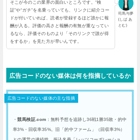
そこが今のこの業界の面白いところです。“検
証”や“ガチ”を名乗っていても、リンクに紹介コー
司馬与夢
ドが付いていれば、読者が登録するほど誰かに報
(しば あ
とむ)
酬が入る。評価の高さと報酬の有無が重なってい
るなら、評価そのものより「そのリンクで誰が得
をするか」を見た方が早いんです。
広告コードのない媒体は何を指摘しているか
広告コードのない媒体の主な指摘
・
競馬検証.com
：無料予想を追跡し36戦1勝35敗・的中
率3%・回収率35%。旧「的中ファーム」（回収率3%）
との運営の連続性、振込名義「レッツコーポレーショ