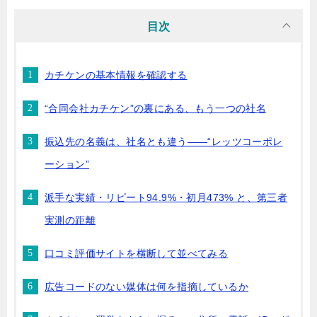
目次
カチケンの基本情報を確認する
“合同会社カチケン”の裏にある、もう一つの社名
振込先の名義は、社名とも違う——“レッツコーポレ
ーション”
派手な実績・リピート94.9%・初月473% と、第三者
実測の距離
口コミ評価サイトを横断して並べてみる
広告コードのない媒体は何を指摘しているか