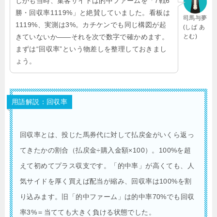
しかも当時、集客サイトは的中ファームを「7戦6
勝・回収率1119%」と絶賛していました。看板は
司馬与夢
1119%、実測は3%。カチケンでも同じ構図が起
(しば あ
とむ)
きていないか——それを次で数字で確かめます。
まずは“回収率”という物差しを整理しておきまし
ょう。
用語解説：回収率
回収率とは、投じた馬券代に対して払戻金がいくら返っ
てきたかの割合（払戻金÷購入金額×100）。100%を超
えて初めてプラス収支です。「的中率」が高くても、人
気サイドを厚く買えば配当が縮み、回収率は100%を割
り込みます。旧「的中ファーム」は的中率70%でも回収
率3%＝当てても大きく負ける状態でした。