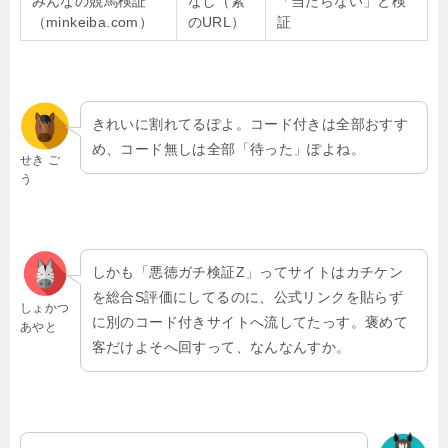
みんなの競馬検証
なし（素
「当たらない」と検
（minkeiba.com）
のURL）
証
きれいに割れてるぽよ。コード付きは全部おすす
め、コード無しは全部「待った」ぽよね。
せき ご
う
しかも「悪徳ガチ検証Z」ってサイトはカチケン
を総合S評価にしてるのに、公式リンクを貼らず
しょかつ
に別のコード付きサイトへ流してたっす。褒めて
あやと
客だけよそへ回すって、なんなんすか。