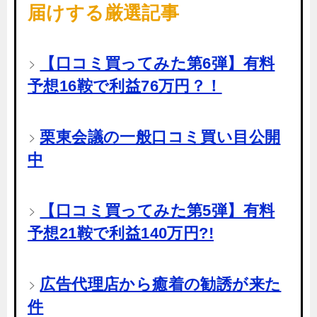
届けする厳選記事
【口コミ買ってみた第6弾】有料
予想16鞍で利益76万円？！
栗東会議の一般口コミ買い目公開
中
【口コミ買ってみた第5弾】有料
予想21鞍で利益140万円?!
広告代理店から癒着の勧誘が来た
件