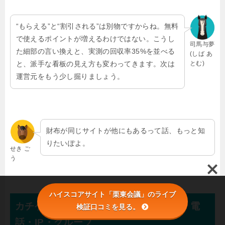
“もらえる”と“割引される”は別物ですからね。無料
で使えるポイントが増えるわけではない。こうし
司馬与夢
た細部の言い換えと、実測の回収率35%を並べる
(しば あ
とむ)
と、派手な看板の見え方も変わってきます。次は
運営元をもう少し掘りましょう。
財布が同じサイトが他にもあるって話、もっと知
りたいぽよ。
せき ご
う
ハイスコアサイト「栗東会議」のライブ
カチケンの運営をさらに掘る——住所・電
検証口コミを見る。
話・IP・グループ