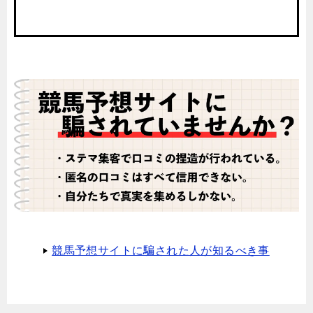
競馬予想サイトに騙された人が知るべき事