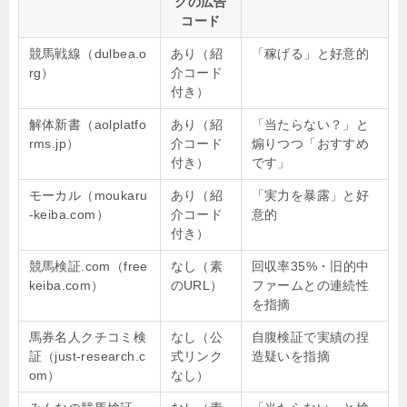
クの広告
コード
競馬戦線（dulbea.o
あり（紹
「稼げる」と好意的
rg）
介コード
付き）
解体新書（aolplatfo
あり（紹
「当たらない？」と
rms.jp）
介コード
煽りつつ「おすすめ
付き）
です」
モーカル（moukaru
あり（紹
「実力を暴露」と好
-keiba.com）
介コード
意的
付き）
競馬検証.com（free
なし（素
回収率35%・旧的中
keiba.com）
のURL）
ファームとの連続性
を指摘
馬券名人クチコミ検
なし（公
自腹検証で実績の捏
証（just-research.c
式リンク
造疑いを指摘
om）
なし）