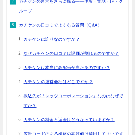
カチケンの運営をさらに掘る——住所・電話・IP・グ
ループ
カチケンの口コミでよくある質問（Q&A）
カチケンは詐欺なのですか？
なぜカチケンの口コミは評価が割れるのですか？
カチケンは本当に高配当が当たるのですか？
カチケンの運営会社はどこですか？
振込先が「レッツコーポレーション」なのはなぜで
すか？
カチケンの料金と返金はどうなっていますか？
広告コードのある媒体の高評価は信用してよいです