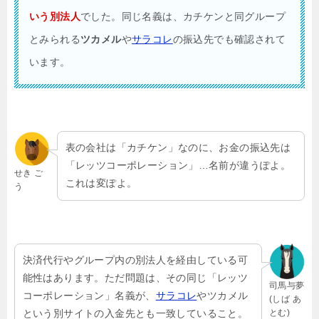
いう別法人
でした。同じ名義は、カチケンと同グループ
とみられる
ツカメル
や
サラコレ
の振込先でも確認されて
います。
表の会社は「カチケン」なのに、お金の振込先は
「レッツコーポレーション」…名前が違うぽよ。
せき ご
これは変ぽよ。
う
決済代行やグループ内の別法人を経由している可
能性はあります。ただ問題は、その同じ「レッツ
司馬与夢
コーポレーション」名義が、
サラコレ
やツカメル
(しば あ
とむ)
という別サイトの入金先とも一致していること。