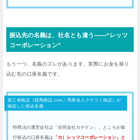
振込先の名義は、社名とも違う——“レッツ
コーポレーション”
もう一つ、名義のズレがあります。実際にお金を振り
込む先の口座名義です。
第三者検証（競馬検証.com／馬券名人クチコミ検証）が
確認した振込名義
特商法の運営会社は「合同会社カチケン」。ところが銀
行振込の口座名義は
「カ）レッツコーポレーション」と