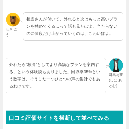
担当さんが付いて、外れると次はもっと高いプラ
ンを勧めてくる…って話も見たぽよ。当たらない
せき ご
のに値段だけ上がっていくのは、こわいぽよ。
う
外れたら“救済”としてより高額なプランを案内す
る、という体験談もありました。回収率35%とい
司馬与夢
う数字は、そうした一つひとつの声の集計でもあ
(しば あ
とむ)
るわけです。
口コミ評価サイトを横断して並べてみる