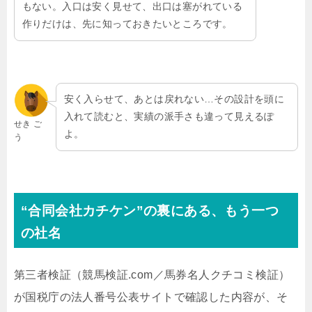
もない。入口は安く見せて、出口は塞がれている
作りだけは、先に知っておきたいところです。
安く入らせて、あとは戻れない…その設計を頭に
入れて読むと、実績の派手さも違って見えるぽ
せき ご
よ。
う
“合同会社カチケン”の裏にある、もう一つ
の社名
第三者検証（競馬検証.com／馬券名人クチコミ検証）
が国税庁の法人番号公表サイトで確認した内容が、そ