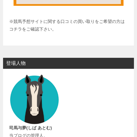
※競馬予想サイトに関する口コミの買い取りをご希望の方は
コチラをご確認下さい。
登場人物
司馬与夢(しば あとむ)
当ブログの管理人。