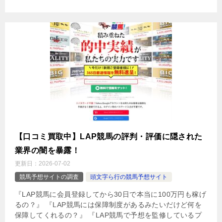
【口コミ買取中】LAP競馬の評判・評価に隠された
業界の闇を暴露！
更新日：
2026-07-02
競馬予想サイトの調査
頭文字ら行の競馬予想サイト
『LAP競馬に会員登録してから30日で本当に100万円も稼げ
るの？』 『LAP競馬には保障制度があるみたいだけど何を
保障してくれるの？』 『LAP競馬で予想を監修しているプ