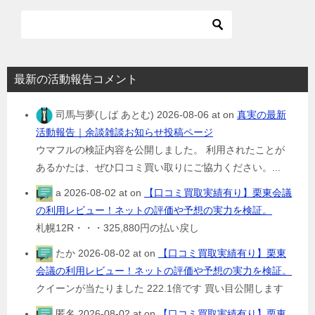
最新の活動報告コメント
司馬与夢(しば あとむ)
2026-08-06 at
on
真実の最新
活動報告｜余談雑談お知らせ投稿ページ
ウマフルの検証内容を公開しました。 利用されたことが
あるかたは、ぜひ口コミ買い取りにご協力ください。...
a
2026-08-02 at
on
【口コミ買取実績有り】栗東会議
の利用レビュー！ネットの評価や予想の実力を検証。
札幌12R・・・325,880円の払い戻し
たか
2026-08-02 at
on
【口コミ買取実績有り】栗東
会議の利用レビュー！ネットの評価や予想の実力を検証。
クイーンが当たりました 222.1倍です 買い目公開します
匿名
2026-08-02 at
on
【口コミ買取実績有り】栗東