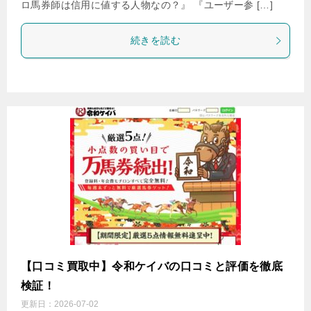
ロ馬券師は信用に値する人物なの？』 『ユーザー参 […]
続きを読む
【口コミ買取中】令和ケイバの口コミと評価を徹底
検証！
更新日：
2026-07-02