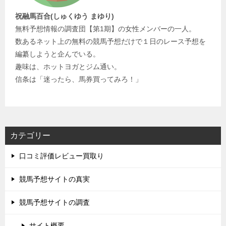
祝融馬百合(しゅくゆう まゆり)
無料予想情報の調査団【第1期】の女性メンバーの一人。
数あるネット上の無料の競馬予想だけで１日のレース予想を
編纂しようと企んでいる。
趣味は、ホットヨガとジム通い。
信条は「迷ったら、馬券買ってみろ！」
カテゴリー
口コミ評価レビュー買取り
競馬予想サイトの真実
競馬予想サイトの調査
サイト概要