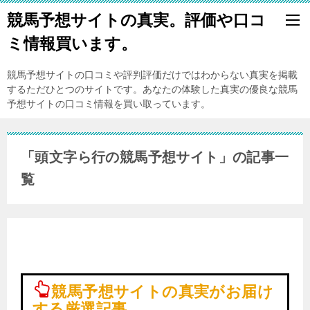
競馬予想サイトの真実。評価や口コ
ミ情報買います。
競馬予想サイトの口コミや評判評価だけではわからない真実を掲載
するただひとつのサイトです。あなたの体験した真実の優良な競馬
予想サイトの口コミ情報を買い取っています。
「頭文字ら行の競馬予想サイト」の記事一
覧
競馬予想サイトの真実がお届け
する厳選記事