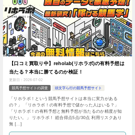
【口コミ買取り中】reholab(リホラボ)の有料予想は
当たる？本当に勝てるのか検証！
更新日：
2026-07-02
競馬予想サイトの調査
頭文字ら行の競馬予想サイト
「リホラボ！という競馬予想サイトは本当に実力がある
の？」 「リホラボ！の有料予想で儲かった人はいる？」
「リホラボ！の有料予想と無料予想が当たるのか精度が知
りたい。」 リホラボ！ 総合得点5点/30点 利用リスクあり
無 […]