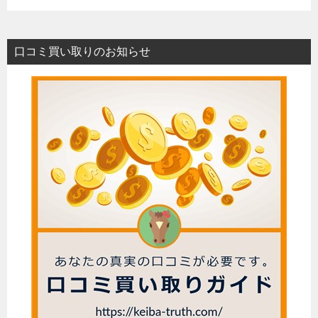
口コミ買い取りのお知らせ