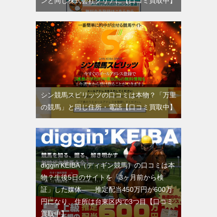
ンと同じ株式会社クリアに【口コミ買取中】
シン競馬スピリッツの口コミは本物？「万里
の競馬」と同じ住所・電話【口コミ買取中】
diggin’KEIBA（ディギン競馬）の口コミは本
物？生後5日のサイトを「3ヶ月前から検
証」した媒体——推定配当450万円が600万
円になり、住所は台東区内で3つ目【口コミ
買取中】