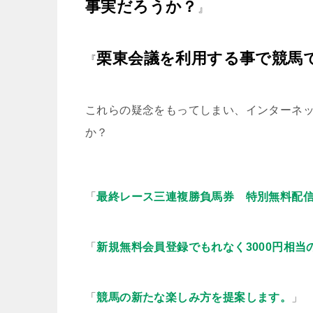
事実だろうか？
』
栗東会議を利用する事で競馬
『
これらの疑念をもってしまい、インターネ
か？
「
最終レース三連複勝負馬券 特別無料配
「
新規無料会員登録でもれなく3000円相
「
競馬の新たな楽しみ方を提案します。
」