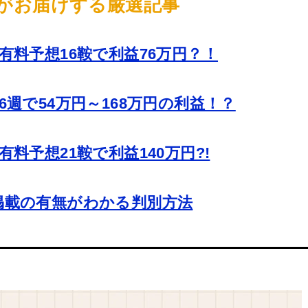
がお届けする厳選記事
有料予想16鞍で利益76万円？！
週で54万円～168万円の利益！？
料予想21鞍で利益140万円?!
掲載の有無がわかる判別方法