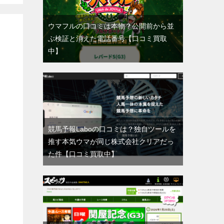
ウマフルの口コミは本物？公開前から並
ぶ検証と消えた電話番号【口コミ買取
中】
競馬予報Laboの口コミは？独自ツールを
推す本気ウマが同じ株式会社クリアだっ
た件【口コミ買取中】