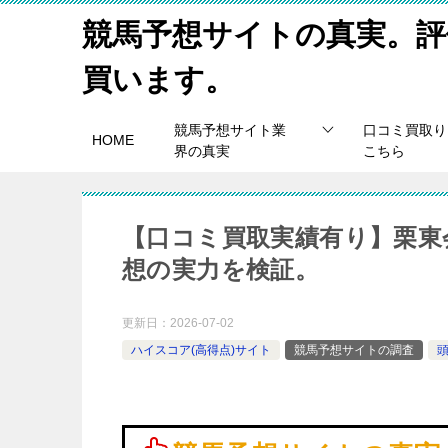
競馬予想サイトの真実。評
買います。
競馬予想サイト業
口コミ買取り
HOME
界の真実
こちら
【口コミ買取実績有り】栗東
想の実力を検証。
更新日：
2026-07-02
ハイスコア(高得点)サイト
競馬予想サイトの調査