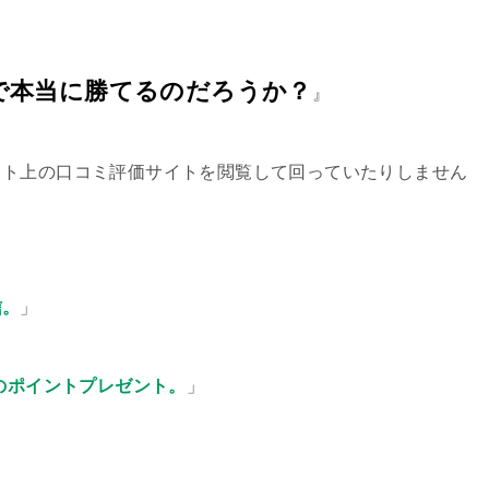
で本当に勝てるのだろうか？
』
ット上の口コミ評価サイトを閲覧して回っていたりしません
信。
」
当のポイントプレゼント。
」