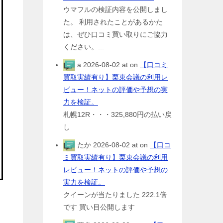
ウマフルの検証内容を公開しまし
た。 利用されたことがあるかた
は、ぜひ口コミ買い取りにご協力
ください。...
a
2026-08-02 at
on
【口コミ
買取実績有り】栗東会議の利用レ
ビュー！ネットの評価や予想の実
力を検証。
札幌12R・・・325,880円の払い戻
し
たか
2026-08-02 at
on
【口コ
ミ買取実績有り】栗東会議の利用
レビュー！ネットの評価や予想の
実力を検証。
クイーンが当たりました 222.1倍
です 買い目公開します